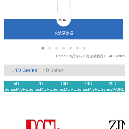
MORE
突波吸收器
Home
>
商品介紹
>
突波吸收器
>
14D Series
14D Series
| 14D Series
5D
7D
10D
14D
20D
Series
MORE
Series
MORE
Series
MORE
Series
MORE
Series
MORE